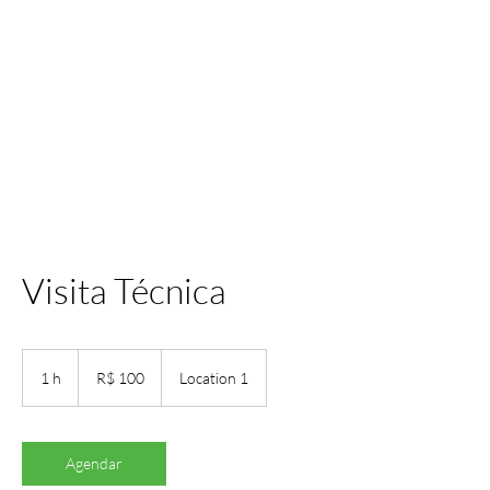
Visita Técnica
100
Reais
1 h
1
R$ 100
Location 1
brasileiros
Agendar