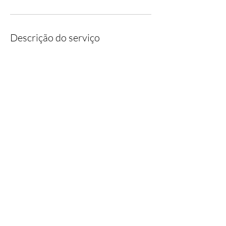
Descrição do serviço
Manutenção Preventiva para 3 computadores
com 1 Visita Mensal de 1 hora de duração. 08
Conexões Remotas de 15 minutos no máximo.
Informações de contato
©2013/2026
Tech Redes Informática